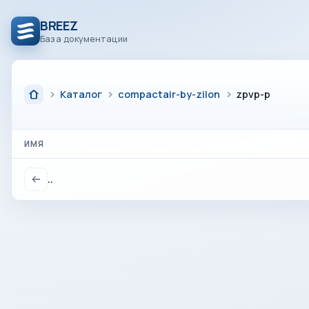
BREEZ
База документации
Каталог
compactair-by-zilon
zpvp-p
ИМЯ
..