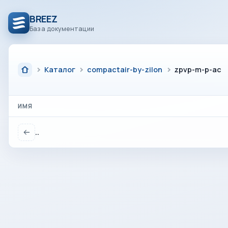
BREEZ
База документации
Каталог
compactair-by-zilon
zpvp-m-p-ac
ИМЯ
..